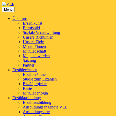
VEE
Menü
Verband der Erzählerinnen und Erzähler e.V.
Über uns
Erzählkunst
Berufsbild
Soziale Verantwortung
Unsere Richtlinien
Unsere Ziele
Mentor*innen
Mitgliedschaft
Mitglied werden
Satzung
Partner
Erzähler*innen
Erzähler*innen
Studie zum Erzählen
Erzählprojekte
Karte
Mitgliederlogin
Erzählausbildung
Erzählausbildung
Ausbildungsangebote VEE
Ausbildungsorte