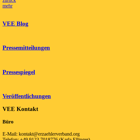
Beitragsnavigation
zurück
mehr
mehr
VEE Blog
Pressemitteilungen
Pressespiegel
Veröffentlichungen
VEE Kontakt
Büro
E-Mail: kontakt@erzaehlerverband.org
Telefon: +49 9123 7018776 (Karla Ellinger)