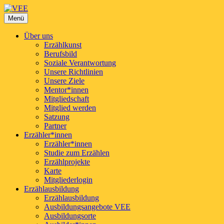
VEE
Menü
Verband der Erzählerinnen und Erzähler e.V.
Über uns
Erzählkunst
Berufsbild
Soziale Verantwortung
Unsere Richtlinien
Unsere Ziele
Mentor*innen
Mitgliedschaft
Mitglied werden
Satzung
Partner
Erzähler*innen
Erzähler*innen
Studie zum Erzählen
Erzählprojekte
Karte
Mitgliederlogin
Erzählausbildung
Erzählausbildung
Ausbildungsangebote VEE
Ausbildungsorte