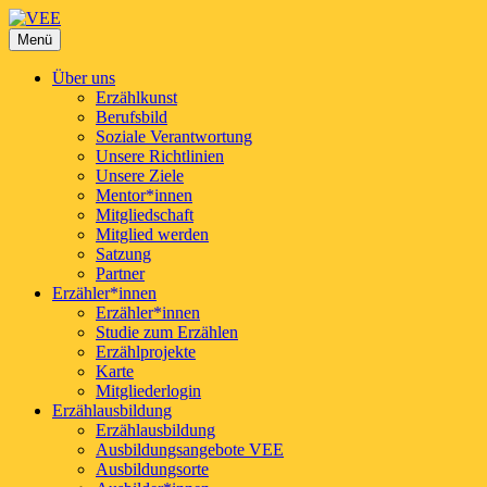
VEE
Menü
Verband der Erzählerinnen und Erzähler e.V.
Über uns
Erzählkunst
Berufsbild
Soziale Verantwortung
Unsere Richtlinien
Unsere Ziele
Mentor*innen
Mitgliedschaft
Mitglied werden
Satzung
Partner
Erzähler*innen
Erzähler*innen
Studie zum Erzählen
Erzählprojekte
Karte
Mitgliederlogin
Erzählausbildung
Erzählausbildung
Ausbildungsangebote VEE
Ausbildungsorte