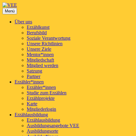
VEE
Menü
Verband der Erzählerinnen und Erzähler e.V.
Über uns
Erzählkunst
Berufsbild
Soziale Verantwortung
Unsere Richtlinien
Unsere Ziele
Mentor*innen
Mitgliedschaft
Mitglied werden
Satzung
Partner
Erzähler*innen
Erzähler*innen
Studie zum Erzählen
Erzählprojekte
Karte
Mitgliederlogin
Erzählausbildung
Erzählausbildung
Ausbildungsangebote VEE
Ausbildungsorte