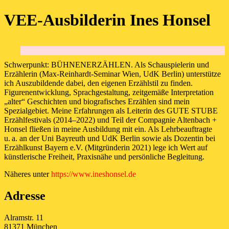
VEE-Ausbilderin Ines Honsel
Schwerpunkt: BÜHNENERZÄHLEN. Als Schauspielerin und
Erzählerin (Max-Reinhardt-Seminar Wien, UdK Berlin) unterstütze
ich Auszubildende dabei, den eigenen Erzählstil zu finden.
Figurenentwicklung, Sprachgestaltung, zeitgemäße Interpretation
„alter“ Geschichten und biografisches Erzählen sind mein
Spezialgebiet. Meine Erfahrungen als Leiterin des GUTE STUBE
Erzählfestivals (2014–2022) und Teil der Compagnie Altenbach +
Honsel fließen in meine Ausbildung mit ein. Als Lehrbeauftragte
u. a. an der Uni Bayreuth und UdK Berlin sowie als Dozentin bei
Erzählkunst Bayern e.V. (Mitgründerin 2021) lege ich Wert auf
künstlerische Freiheit, Praxisnähe und persönliche Begleitung.
Näheres unter
https://www.ineshonsel.de
Adresse
Alramstr. 11
81371 München